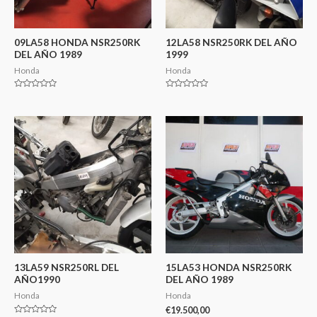
09LA58 HONDA NSR250RK
12LA58 NSR250RK DEL AÑO
DEL AÑO 1989
1999
Honda
Honda
Valorado
Valorado
en
en
0
0
de
de
5
5
13LA59 NSR250RL DEL
15LA53 HONDA NSR250RK
AÑO1990
DEL AÑO 1989
Honda
Honda
€
19.500,00