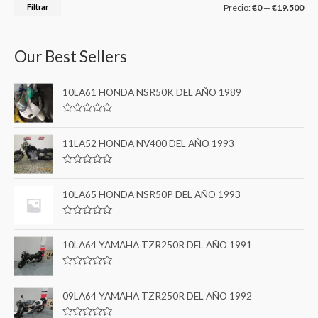
Filtrar
Precio:
€0
—
€19.500
Our Best Sellers
10LA61 HONDA NSR50K DEL AÑO 1989
V
a
l
11LA52 HONDA NV400 DEL AÑO 1993
o
r
a
V
d
a
o
l
10LA65 HONDA NSR50P DEL AÑO 1993
e
o
n
r
0
a
d
V
d
e
a
o
5
l
10LA64 YAMAHA TZR250R DEL AÑO 1991
e
o
n
r
0
a
d
V
d
e
a
o
5
l
09LA64 YAMAHA TZR250R DEL AÑO 1992
e
o
n
r
0