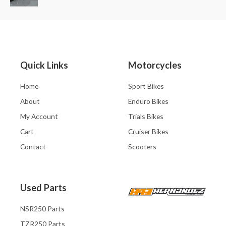
a
d
V
d
e
a
o
5
l
e
o
n
r
0
a
d
d
e
o
5
e
Quick Links
Motorcycles
n
0
d
e
Home
Sport Bikes
5
About
Enduro Bikes
My Account
Trials Bikes
Cart
Cruiser Bikes
Contact
Scooters
Used Parts
NSR250 Parts
TZR250 Parts